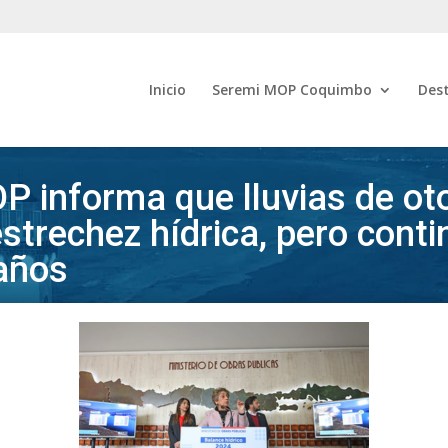
Inicio
Seremi MOP Coquimbo
Des
P informa que lluvias de ot
 estrechez hídrica, pero cont
 años