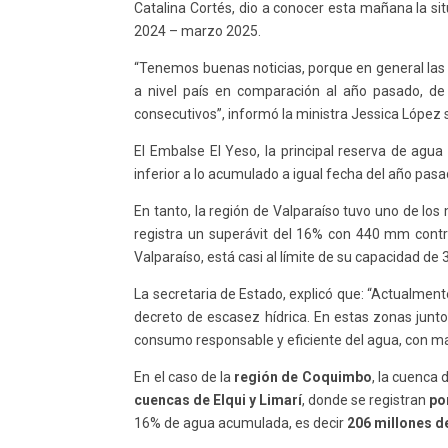
Catalina Cortés, dio a conocer esta mañana la si
2024 – marzo 2025.
“Tenemos buenas noticias, porque en general las l
a nivel país en comparación al año pasado, de
consecutivos”, informó la ministra Jessica López 
El Embalse El Yeso, la principal reserva de agu
inferior a lo acumulado a igual fecha del año pas
En tanto, la región de Valparaíso tuvo uno de los 
registra un superávit del 16% con 440 mm contr
Valparaíso, está casi al límite de su capacidad de
La secretaria de Estado, explicó que: “Actualme
decreto de escasez hídrica. En estas zonas jun
consumo responsable y eficiente del agua, con ma
En el caso de la
región de Coquimbo
, la cuenca d
cuencas de Elqui y Limarí
, donde se registran
po
16% de agua acumulada, es decir
206 millones d