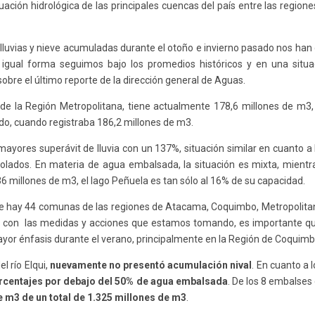
tuación hidrológica de las principales cuencas del país entre las regio
luvias y nieve acumuladas durante el otoño e invierno pasado nos han d
 igual forma seguimos bajo los promedios históricos y en una situ
sobre el último reporte de la dirección general de Aguas.
a de la Región Metropolitana, tiene actualmente 178,6 millones de m3
ado, cuando registraba 186,2 millones de m3.
mayores superávit de lluvia con un 137%, situación similar en cuanto a 
olados. En materia de agua embalsada, la situación es mixta, mient
 36 millones de m3, el lago Peñuela es tan sólo al 16% de su capacidad.
nte hay 44 comunas de las regiones de Atacama, Coquimbo, Metropolitan
to con las medidas y acciones que estamos tomando, es importante q
yor énfasis durante el verano, principalmente en la Región de Coquimbo
el río Elqui,
nuevamente no presentó acumulación nival
. En cuanto a 
rcentajes por debajo del 50% de agua embalsada
. De los 8 embalses
e m3 de un total de 1.325 millones de m3
.