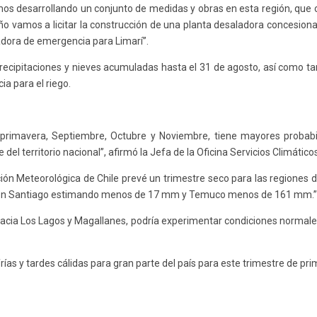
amos desarrollando un conjunto de medidas y obras en esta región, que 
e año vamos a licitar la construcción de una planta desaladora conce
adora de emergencia para Limarí”.
precipitaciones y nieves acumuladas hasta el 31 de agosto, así como ta
ia para el riego.
 primavera, Septiembre, Octubre y Noviembre, tiene mayores probab
 del territorio nacional”, afirmó la Jefa de la Oficina Servicios Climátic
cción Meteorológica de Chile prevé un trimestre seco para las regiones 
, con Santiago estimando menos de 17 mm y Temuco menos de 161 mm.”,
hacia Los Lagos y Magallanes, podría experimentar condiciones normales 
as y tardes cálidas para gran parte del país para este trimestre de pri